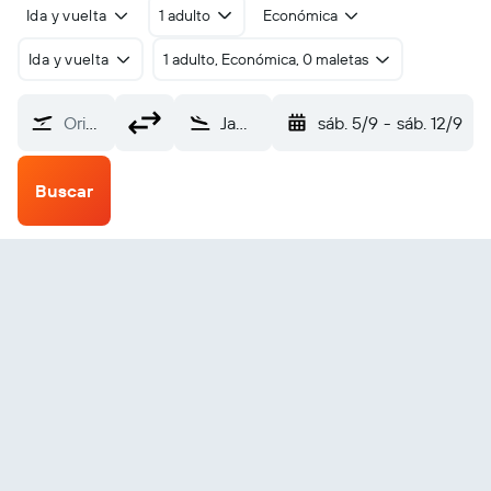
Ida y vuelta
1 adulto
Económica
Ida y vuelta
1 adulto, Económica, 0 maletas
Origen
Jamestown (JMS)
sáb. 5/9
-
sáb. 12/9
Buscar