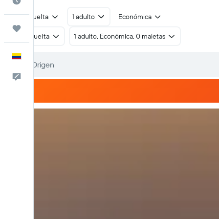
Cuándo ir
Ida y vuelta
1 adulto
Económica
Trips
Ida y vuelta
1 adulto, Económica, 0 maletas
Español
Comentarios