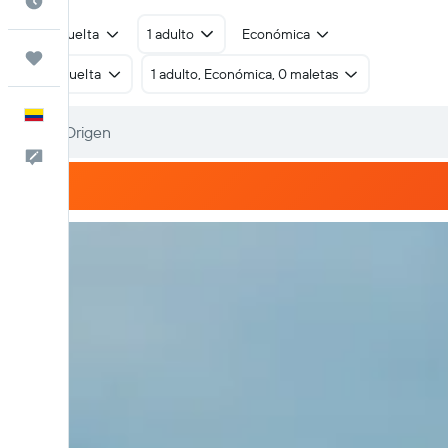
Cuándo ir
Ida y vuelta
1 adulto
Económica
Trips
Ida y vuelta
1 adulto, Económica, 0 maletas
Español
Comentarios