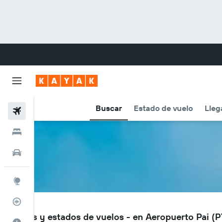
Buscar
Estado de vuelo
Lleg
Vuelos
Hoteles
Carros
Explore
Rastreador
PYY
Vuelos y estados de vuelos - en Aeropuerto Pai (