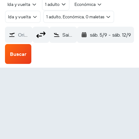
Ida y vuelta
1 adulto
Económica
Ida y vuelta
1 adulto, Económica, 0 maletas
Origen
Saint Marys (KSM)
sáb. 5/9
-
sáb. 12/9
Buscar