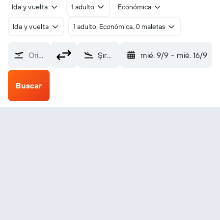
Ida y vuelta
1 adulto
Económica
Ida y vuelta
1 adulto, Económica, 0 maletas
Origen
Şırnak Sirnak Serafettin Elci (NKT)
mié. 9/9
-
mié. 16/9
Buscar