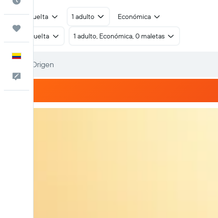
Cuándo ir
Ida y vuelta
1 adulto
Económica
Trips
Ida y vuelta
1 adulto, Económica, 0 maletas
Español
Comentarios