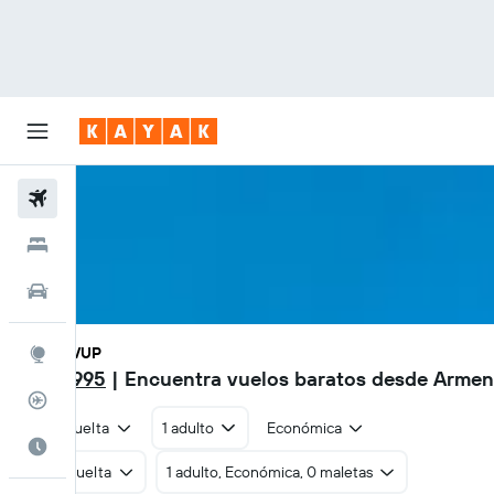
Vuelos
Hoteles
Carros
AXM - VUP
Explore
$254.995
| Encuentra vuelos baratos desde Armeni
Rastreador
Ida y vuelta
1 adulto
Económica
Cuándo ir
Ida y vuelta
1 adulto, Económica, 0 maletas