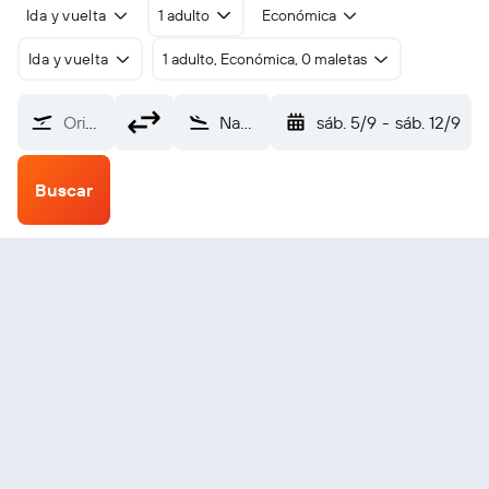
Ida y vuelta
1 adulto
Económica
Ida y vuelta
1 adulto, Económica, 0 maletas
Origen
Nagua Samaná El Catey (AZS)
sáb. 5/9
-
sáb. 12/9
Buscar