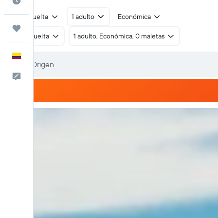
Cuándo ir
Ida y vuelta
1 adulto
Económica
Trips
Ida y vuelta
1 adulto, Económica, 0 maletas
Español
Comentarios