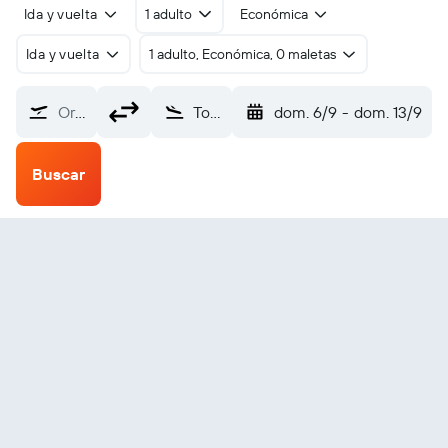
Ida y vuelta
1 adulto
Económica
Ida y vuelta
1 adulto, Económica, 0 maletas
Origen
Tokunoshima (TKN)
dom. 6/9
-
dom. 13/9
Buscar