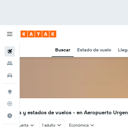
Buscar
Estado de vuelo
Lleg
Vuelos
Hoteles
Carros
Explore
Rastreador
UGC
Vuelos y estados de vuelos - en Aeropuerto Urge
Cuándo ir
Ida y vuelta
1 adulto
Económica