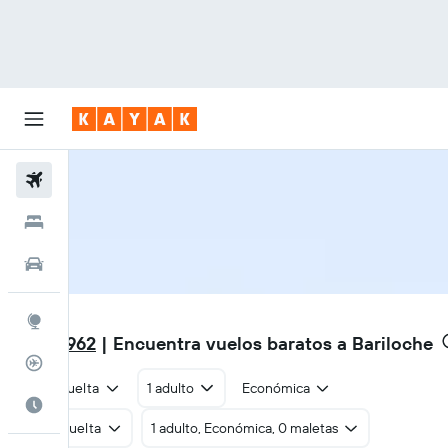
Vuelos
Hoteles
Carros
BRC
Explore
$988.962
| Encuentra vuelos baratos a Bariloche
Rastreador
Ida y vuelta
1 adulto
Económica
Cuándo ir
Ida y vuelta
1 adulto, Económica, 0 maletas