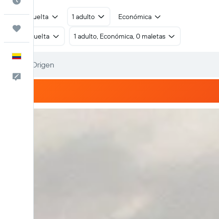
Cuándo ir
Ida y vuelta
1 adulto
Económica
Trips
Ida y vuelta
1 adulto, Económica, 0 maletas
Español
Comentarios